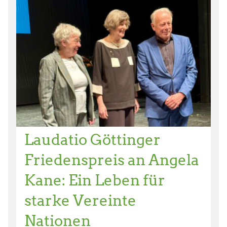
Laudatio Göttinger
Friedenspreis an Angela
Kane: Ein Leben für
starke Vereinte
Nationen