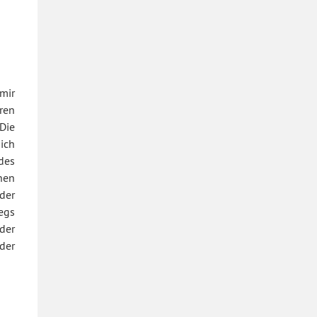
mir
ren
Die
ich
des
nen
der
egs
der
der