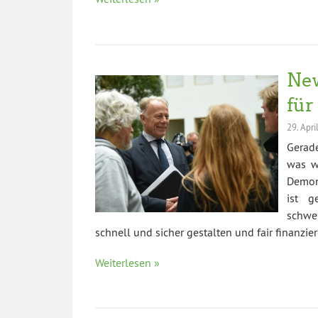
New
für
29. Apri
Gerad
was w
Demons
ist g
schwe
schnell und sicher gestalten und fair finanzier
Weiterlesen »