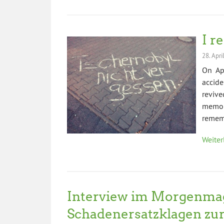
I r
28. Apri
On Ap
accid
reviv
memor
rememb
Weiter
Interview im Morgenmag
Schadenersatzklagen zu