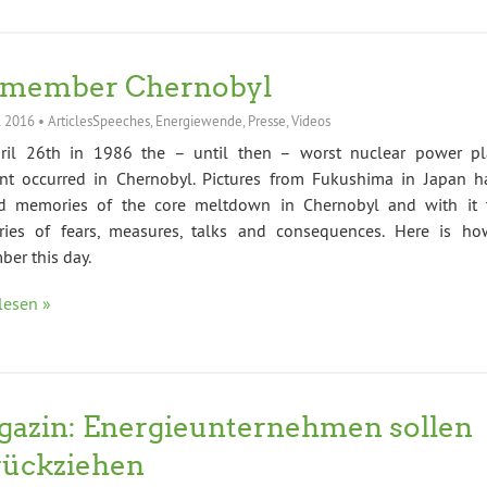
emember Chernobyl
l 2016
•
ArticlesSpeeches
,
Energiewende
,
Presse
,
Videos
ril 26th in 1986 the – until then – worst nuclear power pl
ent occurred in Chernobyl. Pictures from Fukushima in Japan h
ed memories of the core meltdown in Chernobyl and with it 
ies of fears, measures, talks and consequences. Here is ho
er this day.
lesen »
azin: Energieunternehmen sollen
rückziehen