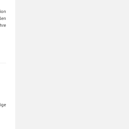
ion
len
hre
ige