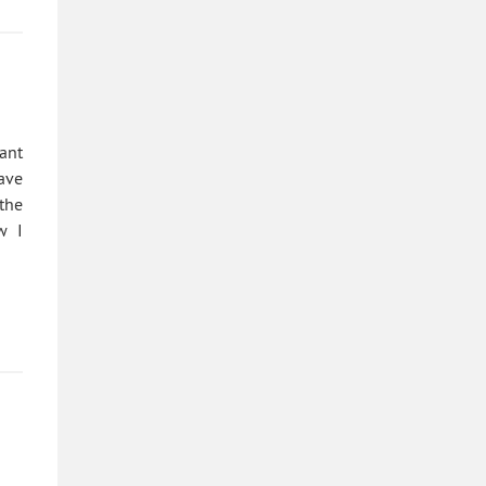
ant
ave
the
w I