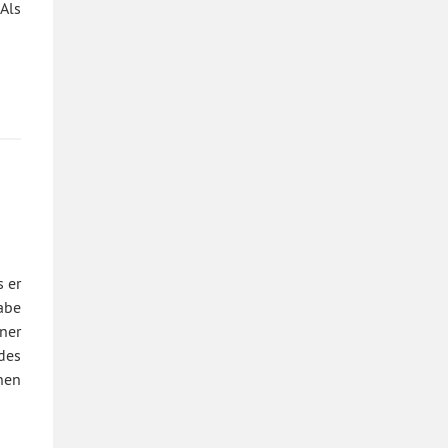
 Als
 er
habe
ner
des
nen