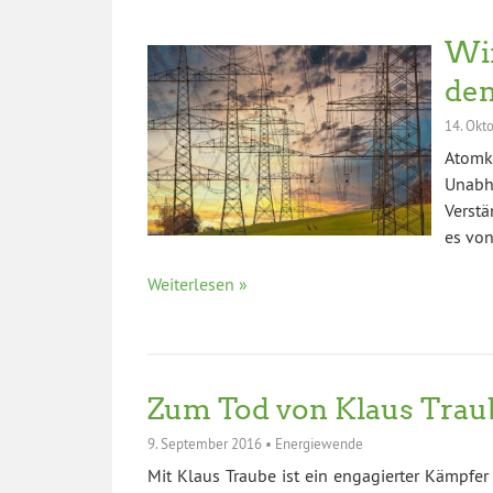
Wir
den
14. Okt
Atomk
Unabh
Verstä
es von
Weiterlesen »
Zum Tod von Klaus Trau
9. September 2016
•
Energiewende
Mit Klaus Traube ist ein engagierter Kämpfe