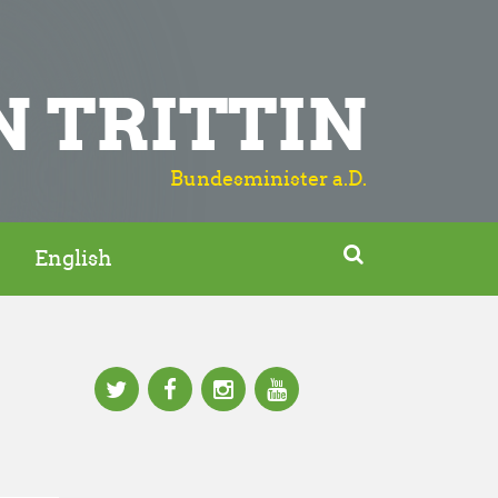
N TRITTIN
Bundesminister a.D.

English