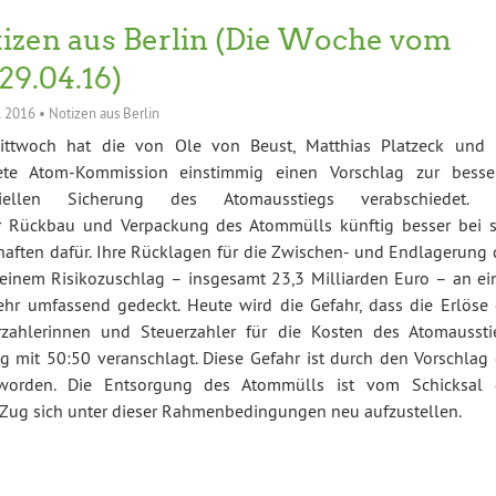
izen aus Berlin (Die Woche vom
-29.04.16)
l 2016
•
Notizen aus Berlin
ttwoch hat die von Ole von Beust, Matthias Platzeck und 
tete Atom-Kommission einstimmig einen Vorschlag zur besse
ziellen Sicherung des Atomausstiegs verabschiedet. 
r Rückbau und Verpackung des Atommülls künftig besser bei s
haften dafür. Ihre Rücklagen für die Zwischen- und Endlagerung 
 einem Risikozuschlag – insgesamt 23,3 Milliarden Euro – an ei
ehr umfassend gedeckt. Heute wird die Gefahr, dass die Erlöse 
zahlerinnen und Steuerzahler für die Kosten des Atomaussti
it 50:50 veranschlagt. Diese Gefahr ist durch den Vorschlag 
worden. Die Entsorgung des Atommülls ist vom Schicksal 
 Zug sich unter dieser Rahmenbedingungen neu aufzustellen.