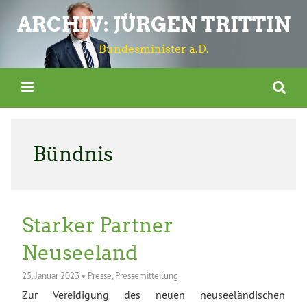
ARCHIV: JÜRGEN TRITTIN
Bundesminister a.D.
Bündnis
Starker Partner
Neuseeland
25. Januar 2023
•
Presse
,
Pressemitteilung
Zur Vereidigung des neuen neuseeländischen