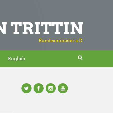
N TRITTIN
Bundesminister a.D.

English