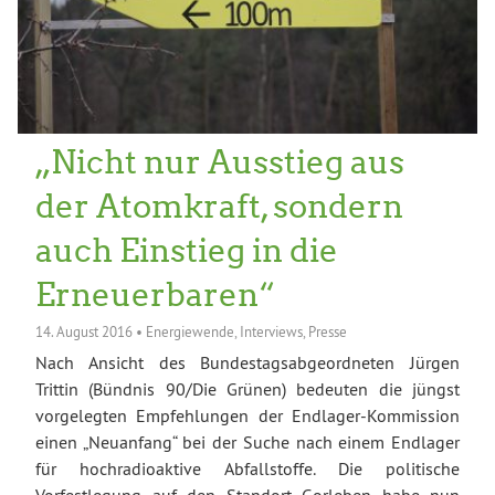
„Nicht nur Ausstieg aus
der Atomkraft, sondern
auch Einstieg in die
Erneuerbaren“
14. August 2016
•
Energiewende
,
Interviews
,
Presse
Nach Ansicht des Bundestagsabgeordneten Jürgen
Trittin (Bündnis 90/Die Grünen) bedeuten die jüngst
vorgelegten Empfehlungen der Endlager-Kommission
einen „Neuanfang“ bei der Suche nach einem Endlager
für hochradioaktive Abfallstoffe. Die politische
Vorfestlegung auf den Standort Gorleben habe nun