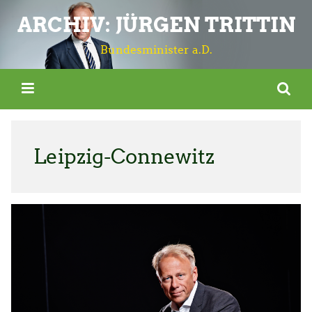
ARCHIV: JÜRGEN TRITTIN
Bundesminister a.D.
Leipzig-Connewitz