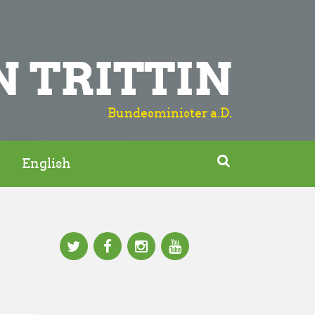
N TRITTIN
Bundesminister a.D.

English