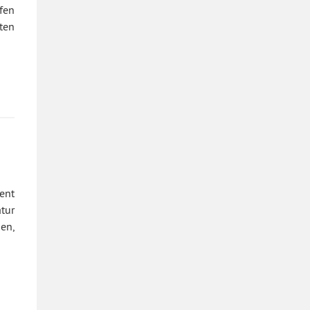
fen
ten
ent
tur
en,