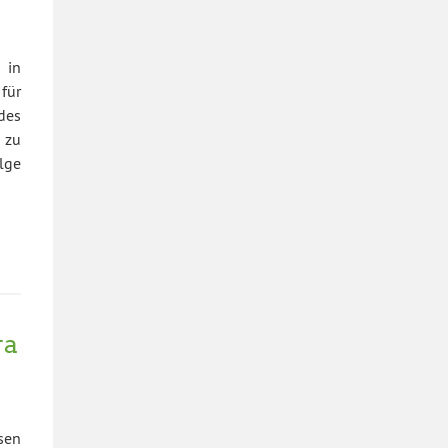
 in
für
des
 zu
lge
ra
sen