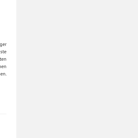
ger
ste
ten
nen
en.