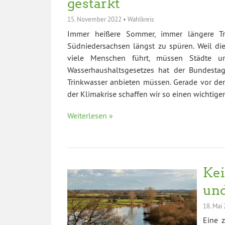
gestärkt
15. November 2022
•
Wahlkreis
Immer heißere Sommer, immer längere Tr
Südniedersachsen längst zu spüren. Weil di
viele Menschen führt, müssen Städte un
Wasserhaushaltsgesetzes hat der Bundestag
Trinkwasser anbieten müssen. Gerade vor de
der Klimakrise schaffen wir so einen wichtige
Weiterlesen »
Kei
und
18. Mai
Eine 