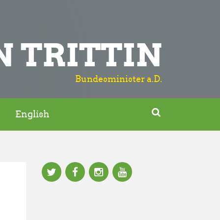
N TRITTIN
Bundesminister a.D.

English