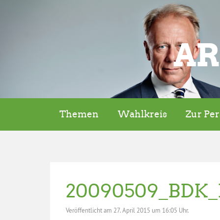
AR
Themen
Wahlkreis
Zur Pe
20090509_BDK_B
Veröffentlicht am
27. April 2015 um 16:05 Uhr.