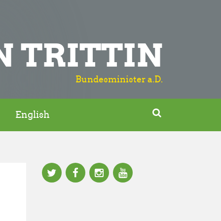
N TRITTIN
Bundesminister a.D.

English