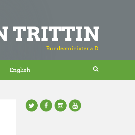
N TRITTIN
Bundesminister a.D.

English