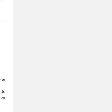
rer
lle
von