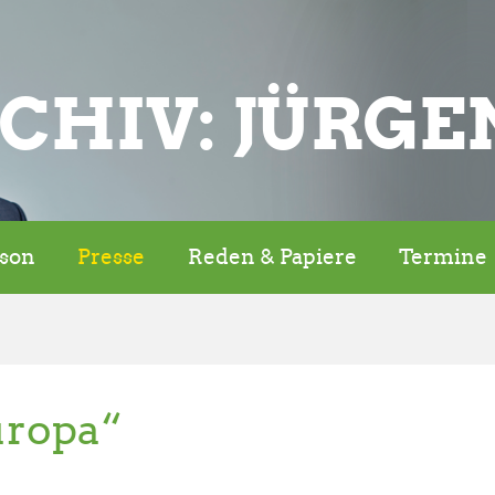
CHIV: JÜRGE
rson
Presse
Reden & Papiere
Termine
uropa“