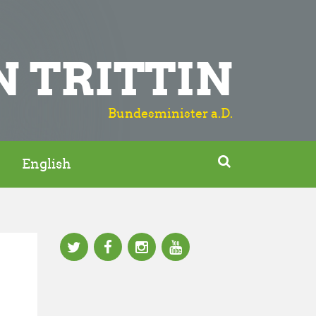
N TRITTIN
Bundesminister a.D.

English