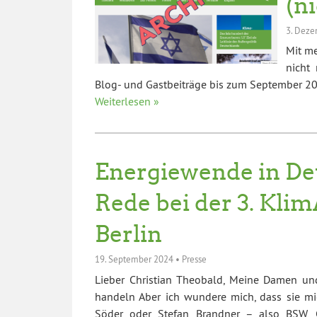
(n
3. Deze
Mit m
nicht 
Blog- und Gastbeiträge bis zum September 202
Weiterlesen »
Energiewende in De
Rede bei der 3. Kli
Berlin
19. September 2024
•
Presse
Lieber Christian Theobald, Meine Damen und
handeln Aber ich wundere mich, dass sie m
Söder oder Stefan Brandner – also BSW, C