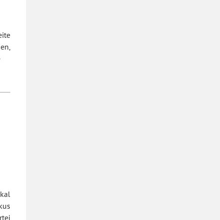
ite
en,
e
kal
kus
tei