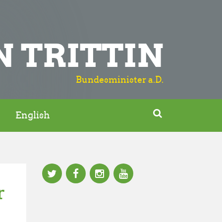
N TRITTIN
Bundesminister a.D.

English
r