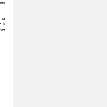
inen
ung
nur
ner