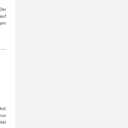
Der
auf
gen
kal
kus
tei