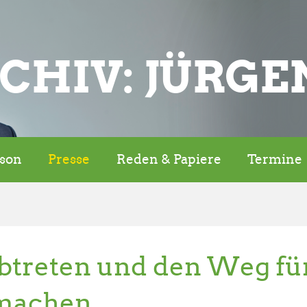
CHIV: JÜRGE
rson
Presse
Reden & Papiere
Termine
treten und den Weg fü
imachen