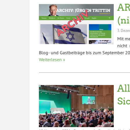
AR
(n
3. Deze
Mit m
nicht 
Blog- und Gastbeiträge bis zum September 202
Weiterlesen »
Al
Si