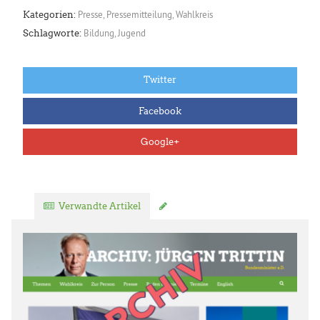
Presse
,
Pressemitteilung
,
Wahlkreis
Kategorien:
Bildung
,
Jugend
Schlagworte:
Twitter
Facebook
Google+
Verwandte Artikel
Kommentar verfassen