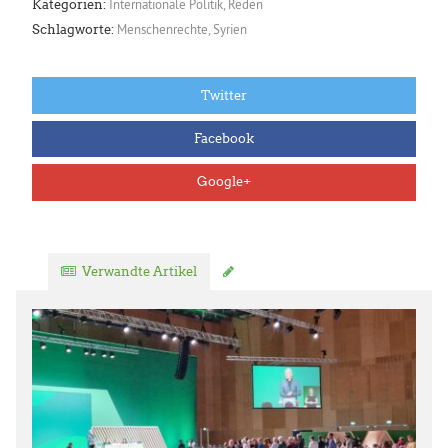
Internationale Politik
,
Reden
Kategorien:
Menschenrechte
,
Syrien
Schlagworte:
Twitter
Facebook
Google+
Verwandte Artikel
Kommentar verfassen