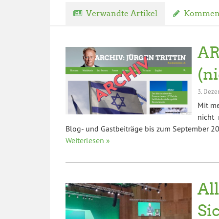
Verwandte Artikel
Komment
AR
(n
3. Deze
Mit m
nicht 
Blog- und Gastbeiträge bis zum September 202
Weiterlesen »
Al
Si