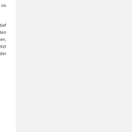
 im
tief
ten
gen,
tzt
der