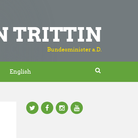
N TRITTIN
Bundesminister a.D.

English