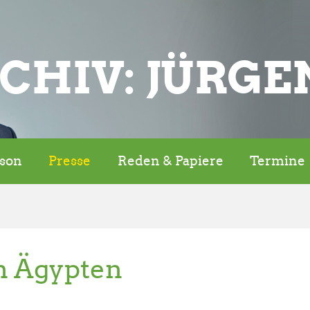
CHIV: JÜRGE
rson
Presse
Reden & Papiere
Termine
n Ägypten