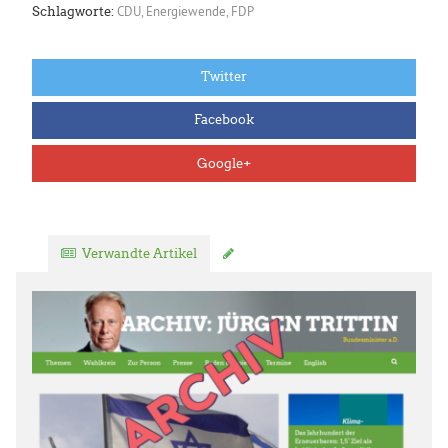
CDU
,
Energiewende
,
FDP
Schlagworte:
Twitter
Facebook
Google+
Verwandte Artikel
Kommentar verfassen