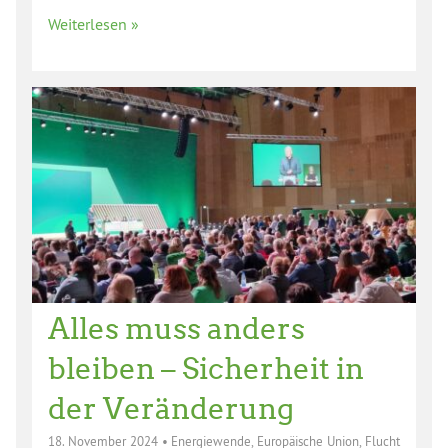
Weiterlesen »
Alles muss anders
bleiben – Sicherheit in
der Veränderung
18. November 2024
•
Energiewende
,
Europäische Union
,
Flucht