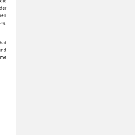
die
der
chen
ag,
hat
und
ame