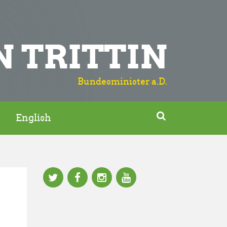
N TRITTIN
Bundesminister a.D.

English