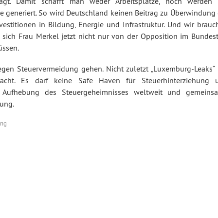
lagt. Damit schafft man weder Arbeitsplätze, noch werden 
 generiert. So wird Deutschland keinen Beitrag zu Überwindung 
nvestitionen in Bildung, Energie und Infrastruktur. Und wir brau
d sich Frau Merkel jetzt nicht nur von der Opposition im Bundest
üssen.
en Steuervermeidung gehen. Nicht zuletzt „Luxemburg-Leaks“ 
cht. Es darf keine Safe Haven für Steuerhinterziehung 
 Aufhebung des Steuergeheimnisses weltweit und gemeins
ung.
ung