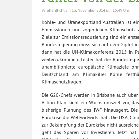
Veröffentlicht am
13. November 2014 um 15:49 Uhr.
Kohle- und Uranexportland Australien ist e
Emmissionen und zögerlichen Klimaschutz z
Ziele zur Emissionsreduzierung sind ein erst
Bundesregierung muss sich auf dem Gipfel in 
dann hat die UN-Klimakonferenz 2015 in Pa
weiterzukommen. Leider hat die Bundesregie
unambitionierte europäische Klimaziele ohn
Deutschland am Klimakiller Kohle festhä
Klimaschutzfragen.
Die G20-Chefs werden in Brisbane auch über
Action Plan sieht ein Wachstumsziel vor, d
bisherige Planung des IWF hinausgeht. Di
Eurokrise die Weltwirtwirtschaft. Die USA, C
zur Bekämpfung der Eurokrise nicht ausreiche
geht das Sparen vor Investieren. Jetzt ha