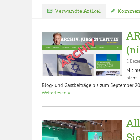
Verwandte Artikel
Komment
AR
(n
3. Deze
Mit m
nicht 
Blog- und Gastbeiträge bis zum September 202
Weiterlesen »
Al
Si