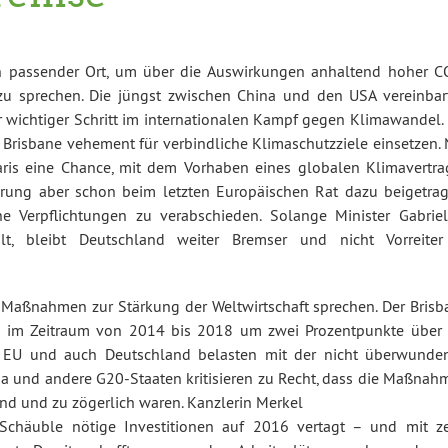
in passender Ort, um über die Auswirkungen anhaltend hoher C
u sprechen. Die jüngst zwischen China und den USA vereinbar
er wichtiger Schritt im internationalen Kampf gegen Klimawandel.
Brisbane vehement für verbindliche Klimaschutzziele einsetzen. 
ris eine Chance, mit dem Vorhaben eines globalen Klimavertra
rung aber schon beim letzten Europäischen Rat dazu beigetrag
e Verpflichtungen zu verabschieden. Solange Minister Gabriel
lt, bleibt Deutschland weiter Bremser und nicht Vorreiter
 Maßnahmen zur Stärkung der Weltwirtschaft sprechen. Der Brisb
as im Zeitraum von 2014 bis 2018 um zwei Prozentpunkte über 
e EU und auch Deutschland belasten mit der nicht überwunde
hina und andere G20-Staaten kritisieren zu Recht, dass die Maßna
nd und zu zögerlich waren. Kanzlerin Merkel
t Schäuble nötige Investitionen auf 2016 vertagt – und mit z