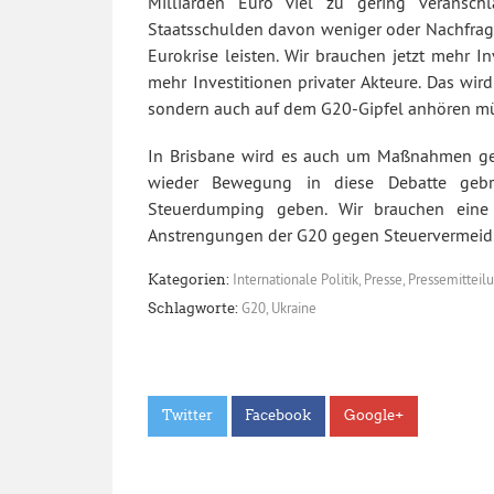
Milliarden Euro viel zu gering veransch
Staatsschulden davon weniger oder Nachfrage
Eurokrise leisten. Wir brauchen jetzt mehr I
mehr Investitionen privater Akteure. Das wir
sondern auch auf dem G20-Gipfel anhören m
In Brisbane wird es auch um Maßnahmen geg
wieder Bewegung in diese Debatte gebra
Steuerdumping geben. Wir brauchen eine
Anstrengungen der G20 gegen Steuervermeid
Internationale Politik
,
Presse
,
Pressemitteil
Kategorien:
G20
,
Ukraine
Schlagworte:
Twitter
Facebook
Google+