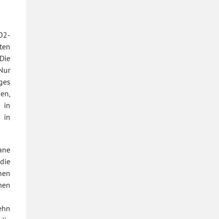
O2-
ten
 Die
Nur
ges
en,
 in
 in
ane
die
nen
hmen
ehn