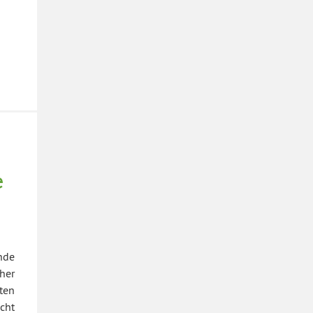
e
nde
her
ten
cht