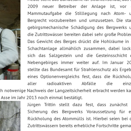
2009 neuer Betreiber der Anlage ist, vor 
Mammutaufgabe die Stilllegung nach Atom- 
Bergrecht vorzubereiten und umzusetzen. Die sta
gebirgsmechanische Schädigung des Bergwerks 
die Zutrittswässer bereiten dabei sehr große Probl
Das Gewicht des Berges drückt die Hohlräume in 
Schachtanlage allmählich zusammen, dabei lock
sich das Salzgestein und die Gesteinsschicht 
Nebengebirges immer weiter auf. Im Januar 2
stellte das Bundesamt für Strahlenschutz als Ergeb
eines Optionenvergleichs fest, dass die Rückhol
aller radioaktiven Abfälle die einz
lich notwenige Nachweis der Langzeitsicherheit erbracht werden k
Asse im Jahr 2013 noch einmal bestätigt.
Jürgen Trittin stellt dazu fest, dass zunächst 
Sicherung des Bergwerks Voraussetzung für e
Rückholung des Atommülls ist. Hierbei seien bei 
Zutrittswässern bereits erhebliche Fortschritte gem