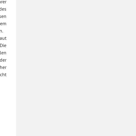
rer
des
en
dem
n.
aut
Die
len
der
her
cht