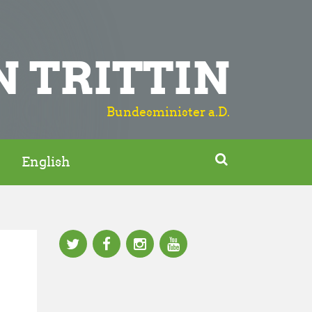
N TRITTIN
Bundesminister a.D.

English