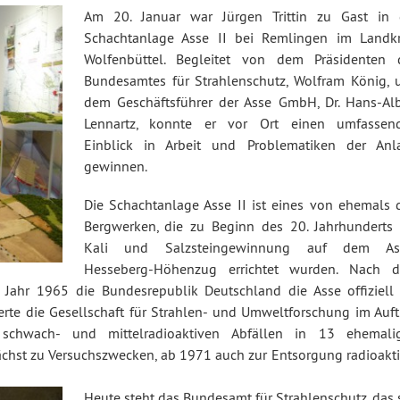
Am 20. Januar war Jürgen Trittin zu Gast in 
Schachtanlage Asse II bei Remlingen im Landkr
Wolfenbüttel. Begleitet von dem Präsidenten 
Bundesamtes für Strahlenschutz, Wolfram König, 
dem Geschäftsführer der Asse GmbH, Dr. Hans-Alb
Lennartz, konnte er vor Ort einen umfassen
Einblick in Arbeit und Problematiken der Anl
gewinnen.
Die Schachtanlage Asse II ist eines von ehemals d
Bergwerken, die zu Beginn des 20. Jahrhunderts 
Kali und Salzsteingewinnung auf dem As
Hesseberg-Höhenzug errichtet wurden. Nach 
Jahr 1965 die Bundesrepublik Deutschland die Asse offiziell 
rte die Gesellschaft für Strahlen- und Umweltforschung im Auft
schwach- und mittelradioaktiven Abfällen in 13 ehemali
hst zu Versuchszwecken, ab 1971 auch zur Entsorgung radioakti
Heute steht das Bundesamt für Strahlenschutz, das 