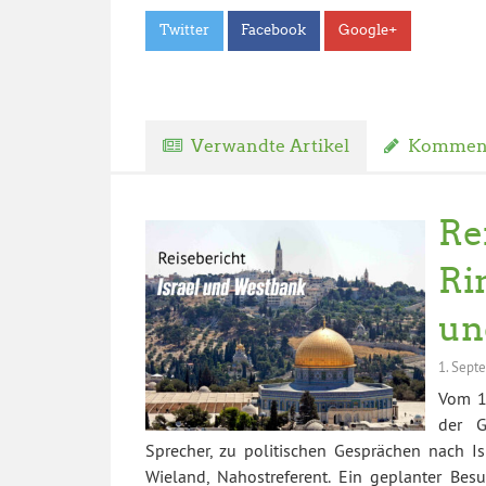
Twitter
Facebook
Google+
Verwandte Artikel
Komment
Re
Ri
un
1. Sept
Vom 13
der G
Sprecher, zu politischen Gesprächen nach Is
Wieland, Nahostreferent. Ein geplanter Bes