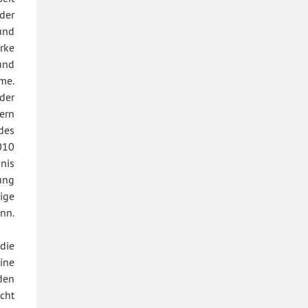
der
und
rke
und
eme.
der
ern
des
010
nis
ung
ige
ann.
die
ine
den
acht