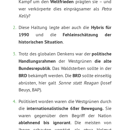
Kampf um den
Weltfrieden
prägten sie – und
wer verkörperte dies einprägsamer als
Petra
Kelly
?
Diese Haltung legte aber auch die
Hybris für
1990
und die
Fehleinschätzung der
historischen Situation
.
Trotz des globalen Denkens war der
politische
Handlungsrahmen
der Westgrünen
die alte
Bundesrepublik
. Das Waldsterben sollte in der
BRD
bekämpft werden. Die
BRD
sollte einseitig
abrüsten, hier galt
Sonne statt Reagan
(Josef
Beuys, BAP).
Politisiert worden waren die Westgrünen durch
die
internationalistische 68er Bewegung.
Sie
waren gegenüber dem Begriff der Nation
ablehnend bis ignorant
. Die meisten von
ihnen schauten verstört, als etwa Helmut