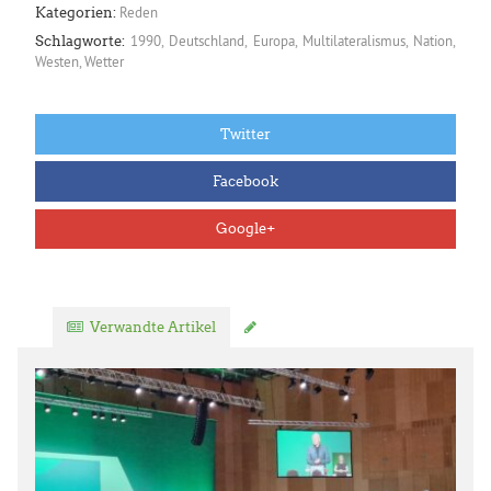
Reden
Kategorien:
1990
,
Deutschland
,
Europa
,
Multilateralismus
,
Nation
,
Schlagworte:
Westen
,
Wetter
Twitter
Facebook
Google+
Verwandte Artikel
Kommentar verfassen