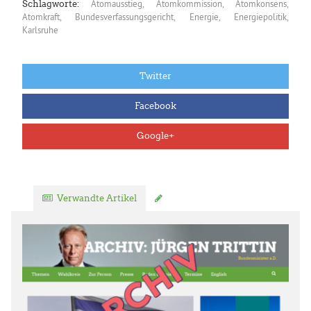
Atomausstieg
,
Atomkommission
,
Atomkonsens
,
Schlagworte:
Atomkraft
,
Bundesverfassungsgericht
,
Energie
,
Energiepolitik
,
Karlsruhe
Twitter
Facebook
Google+
Verwandte Artikel
Kommentar verfassen