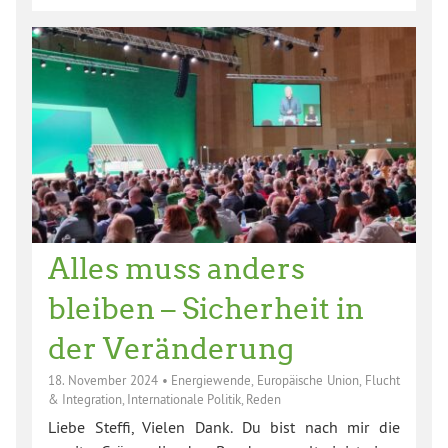
Alles muss anders
bleiben – Sicherheit in
der Veränderung
18. November 2024
•
Energiewende
,
Europäische Union
,
Flucht
& Integration
,
Internationale Politik
,
Reden
Liebe Steffi, Vielen Dank. Du bist nach mir die