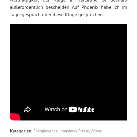
außerordentlich bescheiden. Auf Phoenix habe ich im
Tagesgespräch über diese Klage gesprochen.
Energiewende
,
Interviews
,
Presse
,
Videos
Kategorien: