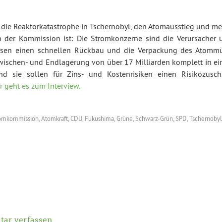
 die Reaktorkatastrophe in Tschernobyl, den Atomausstieg und me
n der Kommission ist: Die Stromkonzerne sind die Verursacher 
sen einen schnellen Rückbau und die Verpackung des Atommü
Zwischen- und Endlagerung von über 17 Milliarden komplett in ei
Und sie sollen für Zins- und Kostenrisiken einen Risikozusch
r geht es zum Interview.
omkommission
,
Atomkraft
,
CDU
,
Fukushima
,
Grüne
,
Schwarz-Grün
,
SPD
,
Tschernobyl
ar verfassen