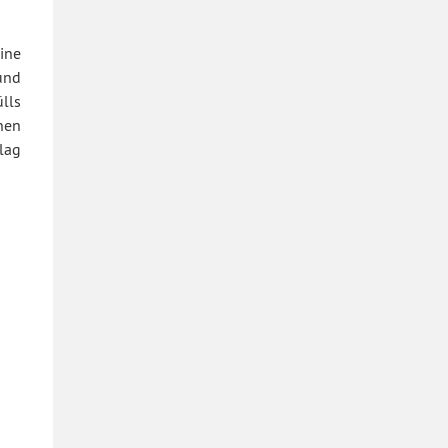
ine
und
lls
nen
lag