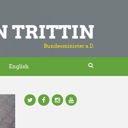
N TRITTIN
Bundesminister a.D.

English