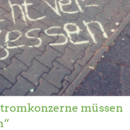
„Stromkonzerne müssen
n“