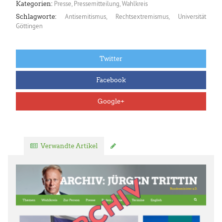
Presse
,
Pressemitteilung
,
Wahlkreis
Kategorien:
Antisemitismus
,
Rechtsextremismus
,
Universität
Schlagworte:
Göttingen
Twitter
Facebook
Google+
Verwandte Artikel
Kommentar verfassen