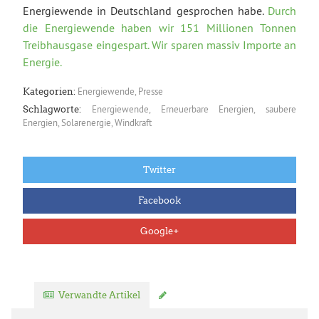
Energiewende in Deutschland gesprochen habe.
Durch
die Energiewende haben wir 151 Millionen Tonnen
Treibhausgase eingespart. Wir sparen massiv Importe an
Energie.
Energiewende
,
Presse
Kategorien:
Energiewende
,
Erneuerbare Energien
,
saubere
Schlagworte:
Energien
,
Solarenergie
,
Windkraft
Twitter
Facebook
Google+
Verwandte Artikel
Kommentar verfassen