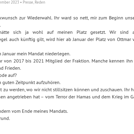
zember 2023
•
Presse
,
Reden
ückwunsch zur Wiederwahl. Ihr ward so nett, mir zum Beginn unse
.
ätte sich ja wohl auf meinen Platz gesetzt. Wir sind a
l auch künftig gilt, wird hier ab Januar der Platz von Ottmar 
m Januar mein Mandat niederlegen.
war von 2017 bis 2021 Mitglied der Fraktion. Manche kennen ihn 
nd Frieden.
iode auf?
n guten Zeitpunkt aufzuhören.
 zu werden, wo wir nicht stillsitzen können und zuschauen. Ihr h
chen angetrieben hat – vom Terror der Hamas und dem Krieg im G
sondern vom Ende meines Mandats.
rund.