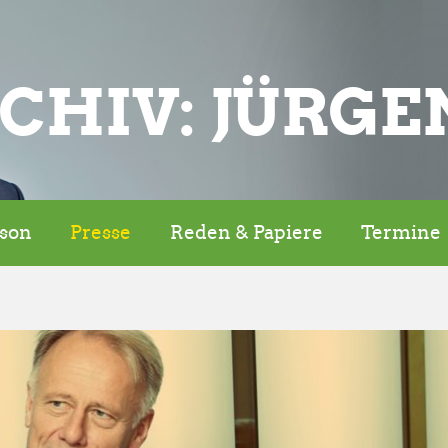
CHIV: JÜRGE
rson
Presse
Reden & Papiere
Termine