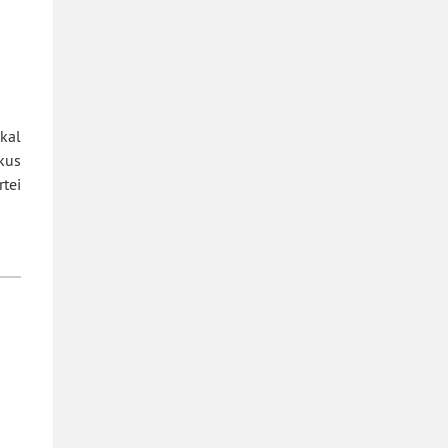
kal
kus
tei