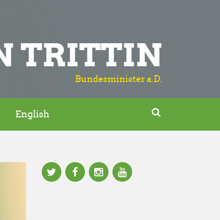
N TRITTIN
Bundesminister a.D.

English