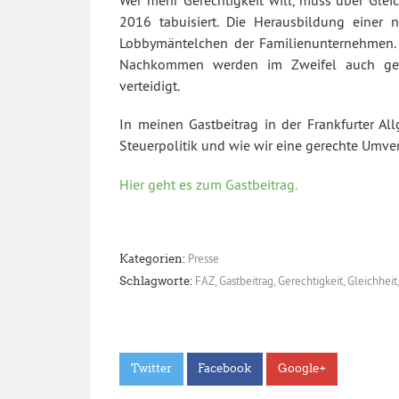
Wer mehr Gerechtigkeit will, muss über Glei
2016 tabuisiert. Die Herausbildung einer 
Lobbymäntelchen der Familienunternehmen. 
Nachkommen werden im Zweifel auch geg
verteidigt.
In meinen Gastbeitrag in der Frankfurter Al
Steuerpolitik und wie wir eine gerechte Umve
Hier geht es zum Gastbeitrag.
Presse
Kategorien:
FAZ
,
Gastbeitrag
,
Gerechtigkeit
,
Gleichheit
Schlagworte:
Twitter
Facebook
Google+