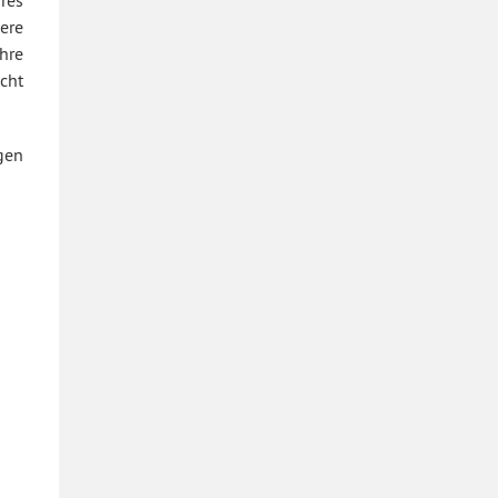
res
ere
hre
cht
gen