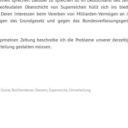
chheit sprechen. Darüber zu sprechen ist im Deutschland des Jah
neofeudalen Oberschicht von Superreichen hüllt sich ins bied
Deren Interessen beim Vererben von Milliarden-Vermögen an i
en das Grundgesetz und gegen das Bundesverfassungsgeri
lgemeinen Zeitung beschreibe ich die Probleme unserer derzeiti
rteilung gestalten müssen.
,
Grüne
,
Reichensteuer
,
Steuern
,
Superreiche
,
Umverteilung