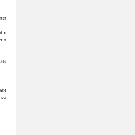
rer
lle
von
als
abt
aza