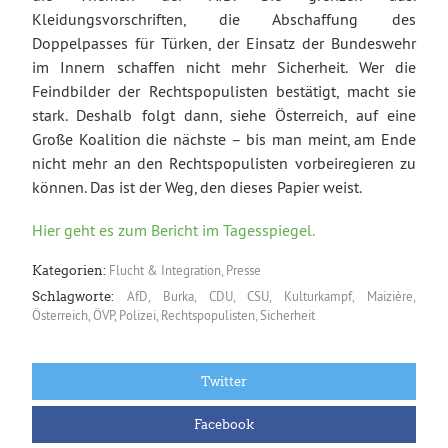
Kleidungsvorschriften, die Abschaffung des
Doppelpasses für Türken, der Einsatz der Bundeswehr
im Innern schaffen nicht mehr Sicherheit. Wer die
Feindbilder der Rechtspopulisten bestätigt, macht sie
stark. Deshalb folgt dann, siehe Österreich, auf eine
Große Koalition die nächste – bis man meint, am Ende
nicht mehr an den Rechtspopulisten vorbeiregieren zu
können. Das ist der Weg, den dieses Papier weist.
Hier geht es zum Bericht im Tagesspiegel.
Flucht & Integration
,
Presse
Kategorien:
AfD
,
Burka
,
CDU
,
CSU
,
Kulturkampf
,
Maizière
,
Schlagworte:
Österreich
,
ÖVP
,
Polizei
,
Rechtspopulisten
,
Sicherheit
Twitter
Facebook