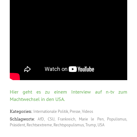
Hier geht es zu einem Interview auf n-tv zum
Machtwechsel in den USA.
Internationale Politik
,
Presse
,
Videos
Kategorien:
AfD
,
CSU
,
Frankreich
,
Marie le Pen
,
Populismus
,
Schlagworte:
Präsident
,
Rechtsextreme
,
Rechtspopulismus
,
Trump
,
USA