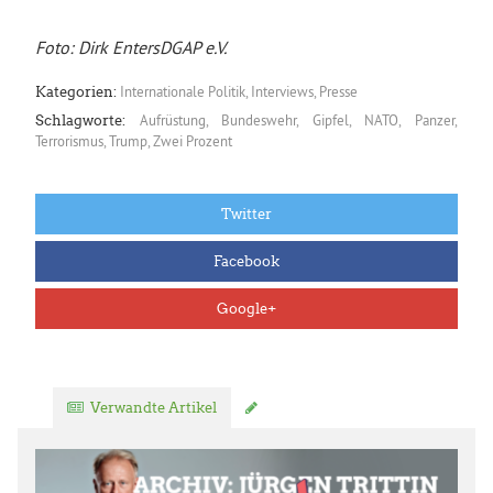
Foto: Dirk EntersDGAP e.V.
Internationale Politik
,
Interviews
,
Presse
Kategorien:
Aufrüstung
,
Bundeswehr
,
Gipfel
,
NATO
,
Panzer
,
Schlagworte:
Terrorismus
,
Trump
,
Zwei Prozent
Twitter
Facebook
Google+
Verwandte Artikel
Kommentar verfassen