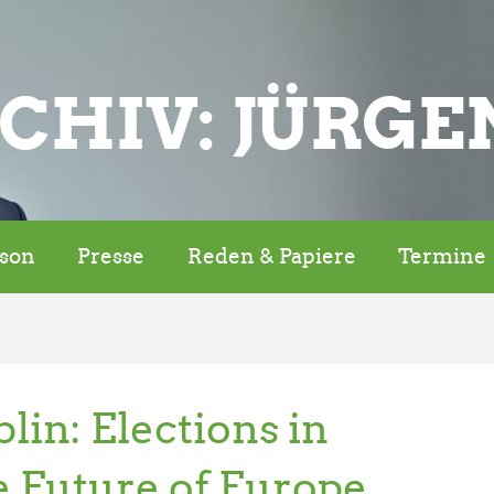
CHIV: JÜRGE
rson
Presse
Reden & Papiere
Termine
lin: Elections in
 Future of Europe