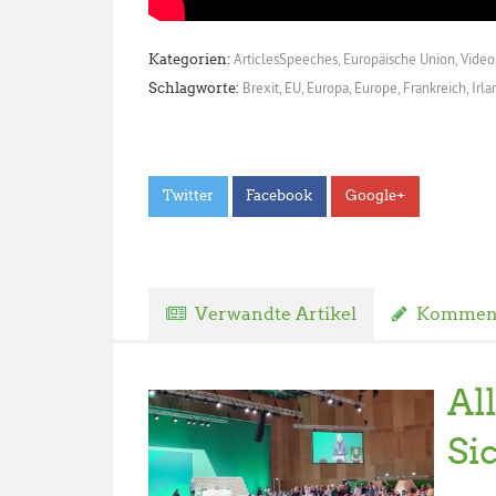
ArticlesSpeeches
,
Europäische Union
,
Video
Kategorien:
Brexit
,
EU
,
Europa
,
Europe
,
Frankreich
,
Irla
Schlagworte:
Twitter
Facebook
Google+
Verwandte Artikel
Komment
Al
Si