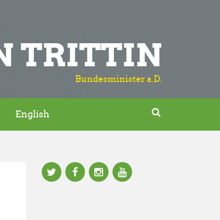
N TRITTIN
Bundesminister a.D.

English