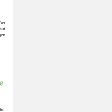
Der
auf
gen
e
rd.