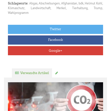
Abgas
,
Abschiebungen
,
Afghanistan
,
bdk
,
Helmut Kohl
,
Schlagworte:
Klimaschutz
,
Landwirtschaft
,
Merkel
,
Tierhaltung
,
Trump
,
Wahlprogramm
Twitter
Facebook
Google+
Verwandte Artikel
Kommentar verfassen