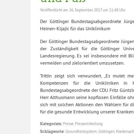
Veröffentlicht am
26. September 2017 um 11:48 Uhr.
Der Göttinger Bundestagsabgeordnete Jürgen
Heinen-Kljajic für das Uniklinikum
Der Göttinger Bundestagsabgeordnete Jürgen 
der Zuständigkeit für die Göttinger Uni
Landesregierung. Es sei insbesondere mit B
vermeiden und zielorientiert umzusetzen.
Trittin zeigt sich verwundert. „Es mutet 
Kompetenzen für die Unikliniken in 
Bundestagsabgeordnete der CDU Fritz Güntzler
Herr Althusmann seine kopflosen Einfälle o
sich mit solchen Aktionen den Wählern für 
für die gesunde Entwicklung unserer Kranken
Presse
,
Pressemitteilung
Kategorien:
Gesundheitssystem
,
Göttingen
,
Niedersac
Schlagworte: