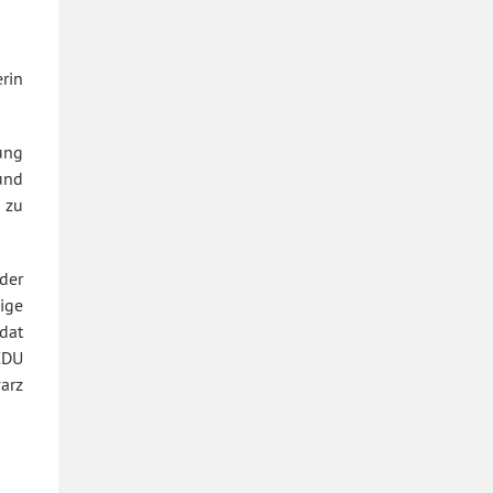
rin
ung
und
 zu
der
ige
idat
CDU
arz