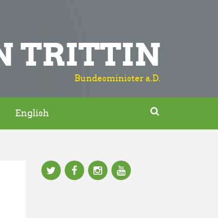
N TRITTIN
Bundesminister a.D.

English