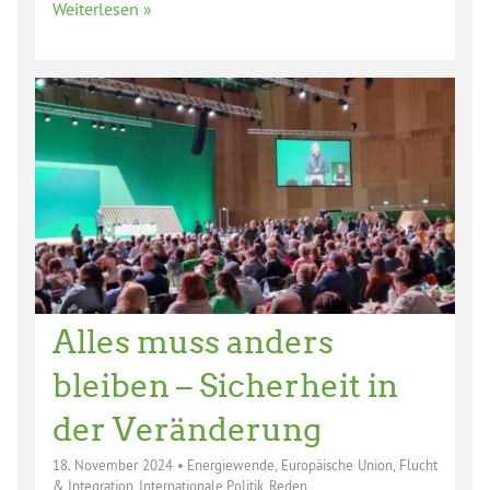
Weiterlesen »
Alles muss anders
bleiben – Sicherheit in
der Veränderung
18. November 2024
•
Energiewende
,
Europäische Union
,
Flucht
& Integration
,
Internationale Politik
,
Reden