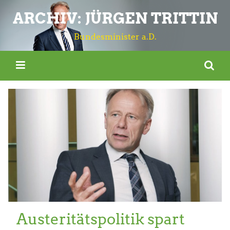
ARCHIV: JÜRGEN TRITTIN
Bundesminister a.D.
Austeritätspolitik spart