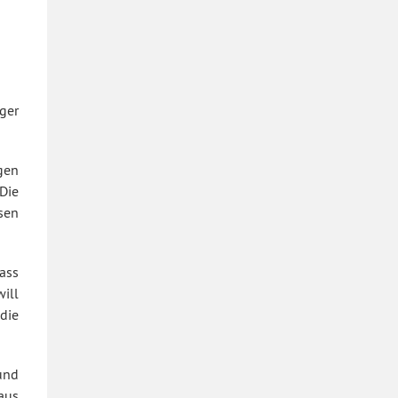
ger
gen
Die
sen
dass
will
die
und
aus