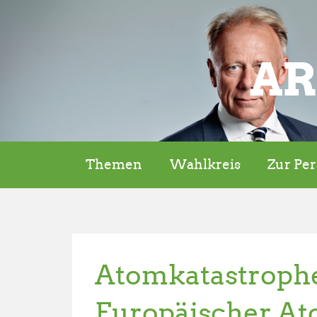
AR
Themen
Wahlkreis
Zur Pe
Atomkatastroph
Europäischer At