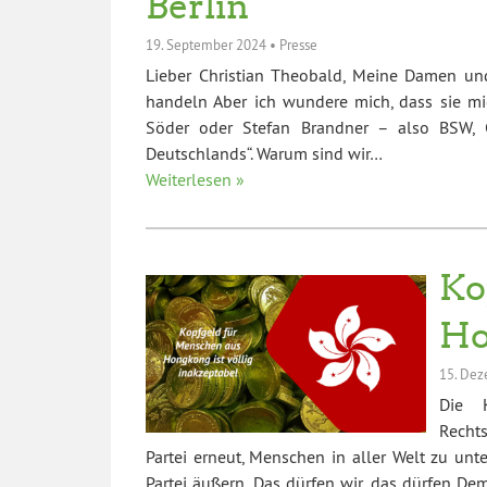
Berlin
19. September 2024
•
Presse
Lieber Christian Theobald, Meine Damen und
handeln Aber ich wundere mich, dass sie m
Söder oder Stefan Brandner – also BSW, C
Deutschlands“. Warum sind wir…
Weiterlesen »
Ko
Ho
15. De
Die K
Recht
Partei erneut, Menschen in aller Welt zu unt
Partei äußern. Das dürfen wir, das dürfen Dem