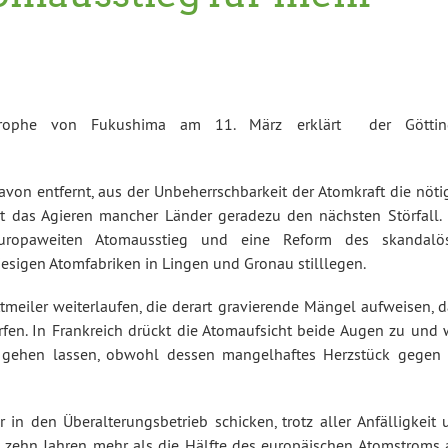
trophe von Fukushima am 11. März erklärt der Göttin
von entfernt, aus der Unbeherrschbarkeit der Atomkraft die nöti
t das Agieren mancher Länder geradezu den nächsten Störfall. 
uropaweiten Atomausstieg und eine Reform des skandalö
esigen Atomfabriken in Lingen und Gronau stilllegen.
ttmeiler weiterlaufen, die derart gravierende Mängel aufweisen, 
ürfen. In Frankreich drückt die Atomaufsicht beide Augen zu und 
 gehen lassen, obwohl dessen mangelhaftes Herzstück gegen 
in den Überalterungsbetrieb schicken, trotz aller Anfälligkeit 
zehn Jahren mehr als die Hälfte des europäischen Atomstroms 