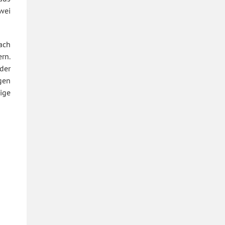
wei
ach
rn.
der
gen
ige