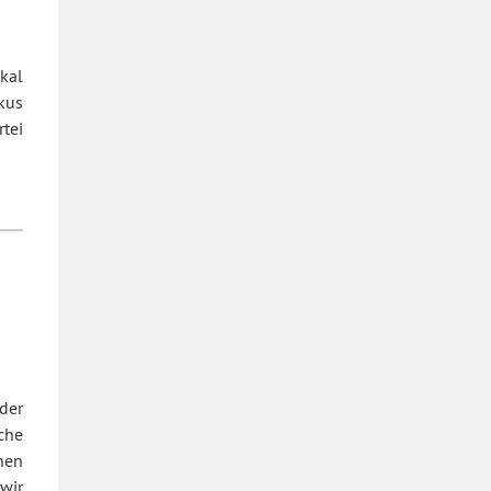
kal
kus
tei
der
che
hen
 wir