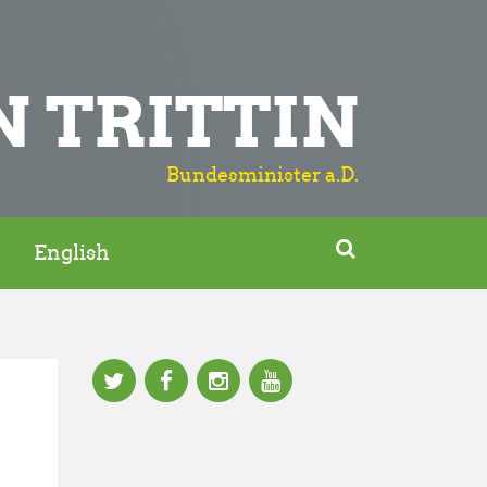
N TRITTIN
Bundesminister a.D.

English