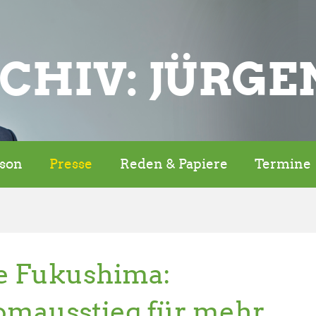
CHIV: JÜRGE
rson
Presse
Reden & Papiere
Termine
e Fukushima:
omausstieg für mehr