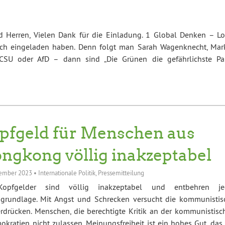
 Herren, Vielen Dank für die Einladung. 1 Global Denken – Lo
ich eingeladen haben. Denn folgt man Sarah Wagenknecht, Mar
SU oder AfD – dann sind „Die Grünen die gefährlichste Par
pfgeld für Menschen aus
ngkong völlig inakzeptabel
zember 2023
•
Internationale Politik
,
Pressemitteilung
opfgelder sind völlig inakzeptabel und entbehren je
sgrundlage. Mit Angst und Schrecken versucht die kommunistis
erdrücken. Menschen, die berechtigte Kritik an der kommunistisc
okratien nicht zulassen. Meinungsfreiheit ist ein hohes Gut, das