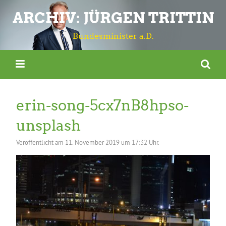
ARCHIV: JÜRGEN TRITTIN
Bundesminister a.D.
erin-song-5cx7nB8hpso-
unsplash
Veröffentlicht am
11. November 2019 um 17:32 Uhr.