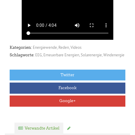
Energiewende
,
Reden
,
Videos
Kategorien:
EEG
,
Erneuerbare Energien
,
Solarenergie
,
Windenergie
Schlagworte:
Twitter
Facebook
Google+
Verwandte Artikel
Kommentar verfassen