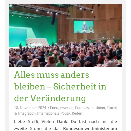
Alles muss anders
bleiben – Sicherheit in
der Veränderung
18. November 2024
•
Energiewende
,
Europäische Union
,
Flucht
& Integration
,
Internationale Politik
,
Reden
Liebe Steffi, Vielen Dank. Du bist nach mir die
zweite Grüne, die das Bundesumweltministerium