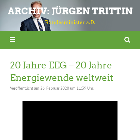
ARCHIV: JÜRGEN TRITTIN
Bundesminister a.D.
20 Jahre EEG – 20 Jahre
Energiewende weltweit
Veröffentlicht am
26. Februar 2020 um 11:39 Uhr.