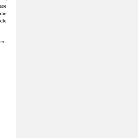
ase
die
die
en.