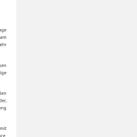
age
sam
ehr
sen
ige
len
der,
lung
mit
ce,