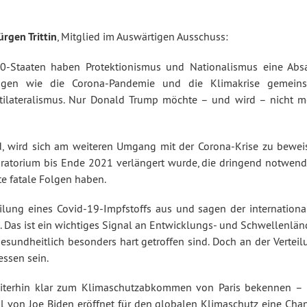
ürgen Trittin
, Mitglied im Auswärtigen Ausschuss:
20-Staaten haben Protektionismus und Nationalismus eine Abs
rungen wie die Corona-Pandemie und die Klimakrise gemein
tilateralismus. Nur Donald Trump möchte – und wird – nicht m
d, wird sich am weiteren Umgang mit der Corona-Krise zu bewei
moratorium bis Ende 2021 verlängert wurde, die dringend notwend
te fatale Folgen haben.
eilung eines Covid-19-Impfstoffs aus und sagen der internationa
zu. Das ist ein wichtiges Signal an Entwicklungs- und Schwellenlän
gesundheitlich besonders hart getroffen sind. Doch an der Vertei
essen sein.
weiterhin klar zum Klimaschutzabkommen von Paris bekennen – 
l von Joe Biden eröffnet für den globalen Klimaschutz eine Chan