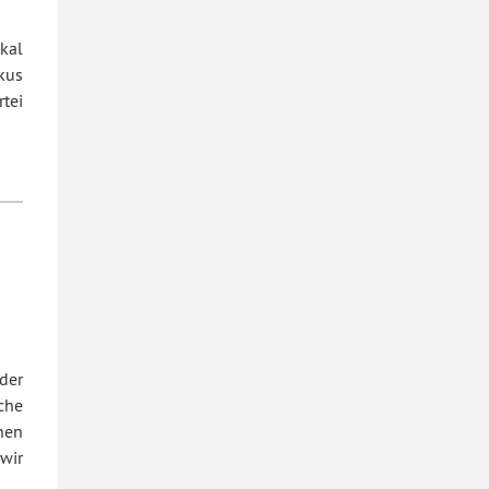
kal
kus
tei
der
che
hen
 wir