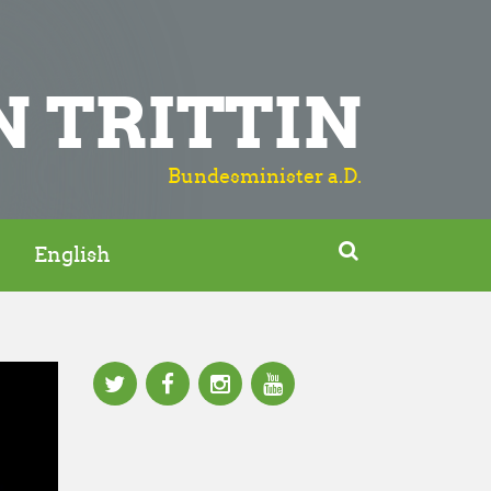
N TRITTIN
Bundesminister a.D.

English