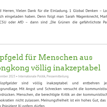
 Herren, Vielen Dank für die Einladung. 1 Global Denken – Lo
ich eingeladen haben. Denn folgt man Sarah Wagenknecht, Mar
SU oder AfD – dann sind „Die Grünen die gefährlichste Par
pfgeld für Menschen aus
ngkong völlig inakzeptabel
zember 2023
•
Internationale Politik
,
Pressemitteilung
opfgelder sind völlig inakzeptabel und entbehren je
sgrundlage. Mit Angst und Schrecken versucht die kommunistis
erdrücken. Menschen, die berechtigte Kritik an der kommunistisc
okratien nicht zulassen. Meinungsfreiheit ist ein hohes Gut, das
 Präsident Xi opfern dürfen.