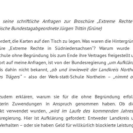
seine schriftliche Anfragen zur Broschüre „Extreme Rechte
ische Bundestagabgeordnete Jürgen Trittin (Grüne)
fordert, die Karten auf den Tisch zu legen. Was waren die Hintergr
chüre „Extreme Rechte in Südniedersachsen“? Warum wurde 
-Schule ohne Begründung bis zum Ende ihre Vertrages freigestellt
wort auf meine Anfragen, ist von der Bundesregierung
„um Aufklär
is dahin nicht bekannt,
„ob und inwieweit der Landkreis North
es Trägers“ –
also der Werk-statt-Schule Northeim –
„nimmt o
 zudem erklären, warum sie für die ohne Begründung erfol
rbeiterin Zuwendungen in Anspruch genommen haben. Ob di
rekt verwendet wurden,
„wird im Laufe des kommenden Jahre
regierung. Hier ist Aufklärung gefordert: Entweder Landkreis 
Verhalten – oder sie haben Geld für willkürlich blockierte Leistu