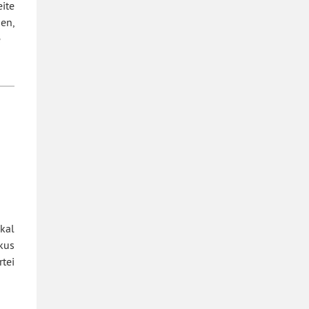
ite
en,
e
kal
kus
tei