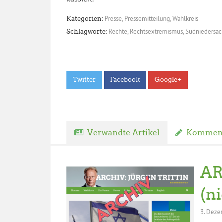
Presse
,
Pressemitteilung
,
Wahlkreis
Kategorien:
Rechte
,
Rechtsextremismus
,
Südniedersa
Schlagworte:
Twitter
Facebook
Google+
Verwandte Artikel
Komment
AR
(n
3. Deze