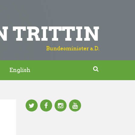
N TRITTIN
Bundesminister a.D.

English