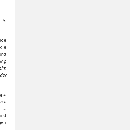
 in
ünde
die
 und
ung
eim
der
gte
ese
s …
und
ngen