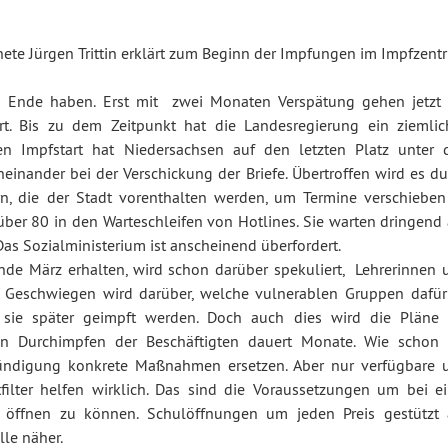
te Jürgen Trittin erklärt zum Beginn der Impfungen im Impfzent
n Ende haben. Erst mit zwei Monaten Verspätung gehen jetzt 
t. Bis zu dem Zeitpunkt hat die Landesregierung ein ziemlic
en Impfstart hat Niedersachsen auf den letzten Platz unter 
inander bei der Verschickung der Briefe. Übertroffen wird es du
, die der Stadt vorenthalten werden, um Termine verschieben
r 80 in den Warteschleifen von Hotlines. Sie warten dringend 
 Das Sozialministerium ist anscheinend überfordert.
e März erhalten, wird schon darüber spekuliert, Lehrerinnen 
n. Geschwiegen wird darüber, welche vulnerablen Gruppen dafür
sie später geimpft werden. Doch auch dies wird die Pläne 
in Durchimpfen der Beschäftigten dauert Monate. Wie schon 
kündigung konkrete Maßnahmen ersetzen. Aber nur verfügbare 
filter helfen wirklich. Das sind die Voraussetzungen um bei ei
 öffnen zu können. Schulöffnungen um jeden Preis gestützt 
le näher.