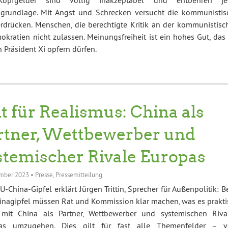
sgrundlage. Mit Angst und Schrecken versucht die kommunistis
erdrücken. Menschen, die berechtigte Kritik an der kommunistisc
okratien nicht zulassen. Meinungsfreiheit ist ein hohes Gut, das
 Präsident Xi opfern dürfen.
it für Realismus: China als
rtner, Wettbewerber und
stemischer Rivale Europas
mber 2023
•
Presse
,
Pressemitteilung
-China-Gipfel erklärt Jürgen Trittin, Sprecher für Außenpolitik: 
nagipfel müssen Rat und Kommission klar machen, was es prakti
, mit China als Partner, Wettbewerber und systemischen Riva
as umzugehen. Dies gilt für fast alle Themenfelder – 