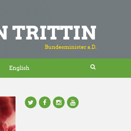
N TRITTIN
Bundesminister a.D.

English