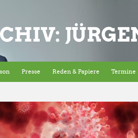
CHIV: JÜRGE
rson
Presse
Reden & Papiere
Termine