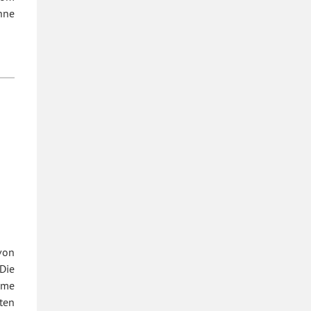
hne
 von
Die
ame
ten