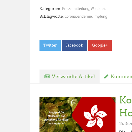
Pressemitteilung
,
Wahlkreis
Kategorien:
Coronapandemie
,
Impfung
Schlagworte:
Twitter
Facebook
Google+
Verwandte Artikel
Komment
Ko
Ho
15. De
Die K