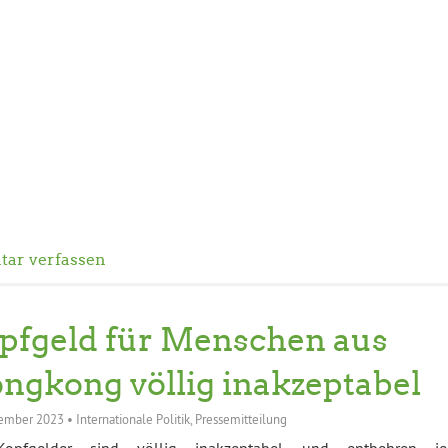
ar verfassen
pfgeld für Menschen aus
ngkong völlig inakzeptabel
zember 2023
•
Internationale Politik
,
Pressemitteilung
opfgelder sind völlig inakzeptabel und entbehren je