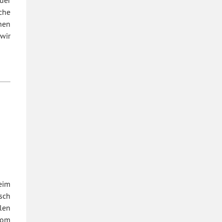
che
hen
 wir
Beim
sch
len
vom