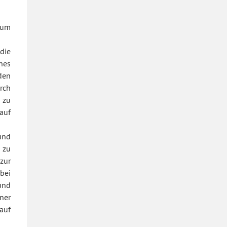
rum
die
hes
den
rch
 zu
auf
und
 zu
zur
bei
und
ner
auf