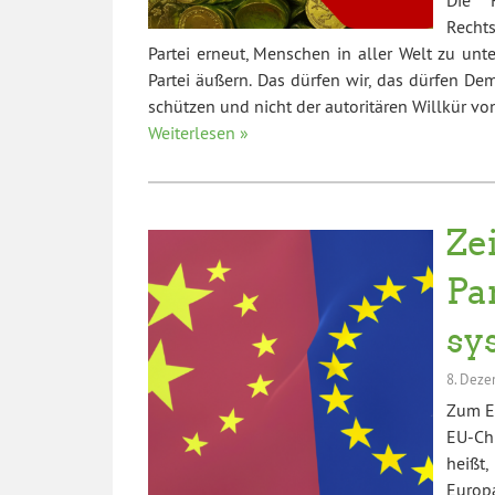
Recht
Partei erneut, Menschen in aller Welt zu unt
Partei äußern. Das dürfen wir, das dürfen Dem
schützen und nicht der autoritären Willkür von
Weiterlesen »
Ze
Pa
sy
8. Deze
Zum EU
EU-Chi
heißt
Europ