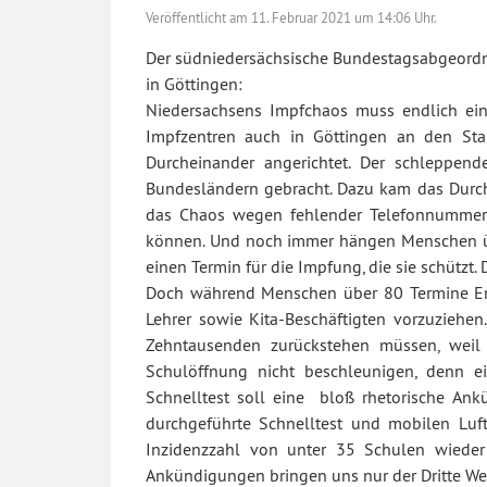
Veröffentlicht am
11. Februar 2021 um 14:06 Uhr.
Der südniedersächsische Bundestagsabgeordne
in Göttingen:
Niedersachsens Impfchaos muss endlich ei
Impfzentren auch in Göttingen an den Star
Durcheinander angerichtet. Der schleppend
Bundesländern gebracht. Dazu kam das Durche
das Chaos wegen fehlender Telefonnummern
können. Und noch immer hängen Menschen übe
einen Termin für die Impfung, die sie schützt.
Doch während Menschen über 80 Termine End
Lehrer sowie Kita-Beschäftigten vorzuziehe
Zehntausenden zurückstehen müssen, weil 
Schulöffnung nicht beschleunigen, denn e
Schnelltest soll eine bloß rhetorische An
durchgeführte Schnelltest und mobilen Luft
Inzidenzzahl von unter 35 Schulen wieder
Ankündigungen bringen uns nur der Dritte Wel