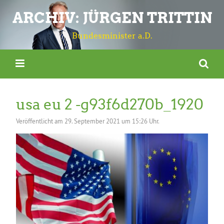
ARCHIV: JÜRGEN TRITTIN
Bundesminister a.D.
usa eu 2 -g93f6d270b_1920
Veröffentlicht am
29. September 2021 um 15:26 Uhr.