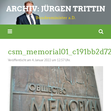
ARCHIV: JÜRGEN TRITTIN
Bundesminister a.D.
csm_memorial01_c191bb2d7
Veröffentlicht am
4. Januar 2022 um 12:57 Uhr.