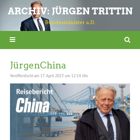
ARCHIV: JÜRGEN TRITTIN
Bundesminister a.D.
JürgenChina
Veröffentlicht am
17. April 2023 um 12:14 Uhr.