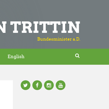
N TRITTIN
Bundesminister a.D.

English