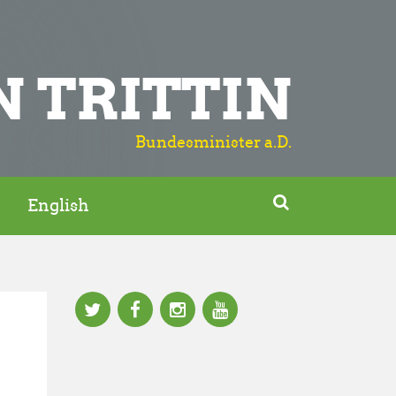
N TRITTIN
Bundesminister a.D.

English