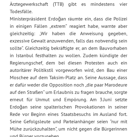
Ärztegewerkschaft (TTB) gibt es mindestens vier
Todesfälle.
Ministerpräsident Erdoğan räumte ein, dass die Polizei
in einigen Fällen „extrem“ reagiert habe, warnte aber
gleichzeitig: „Wir haben die Anweisung gegeben,
exzessive Gewalt anzuwenden, falls das notwendig sein
sollte“. Gleichzeitig bekräftigte er, an dem Bauvorhaben
in Istanbul festhalten zu wollen. Zudem kündigte der
Regierungschef, dem bei diesen Protesten auch ein
autoritärer Politikstil vorgeworfen wird, den Bau einer
Moschee auf dem Taksim-Platz an. Seine Aussage, dass
er dafür weder die Opposition noch „die paar Marodeure
auf den Straßen“ um Erlaubnis zu fragen brauche, sorgte
erneut für Unmut und Empörung. Am 3.Juni setzte
Erdoğan seine spalterischen Provokationen in seiner
Rede vor Beginn eines Staatsbesuchs im Ausland fort.
Seine Gefolgsleute und Parteianhänger seien “nur mit
Mühe zurückzuhalten“, um nicht gegen die Bürgerinnen
und Bürger vorzugehen.