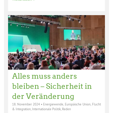
Alles muss anders
bleiben – Sicherheit in
der Veränderung
18. November 2024
•
Energiewende
,
Europäische Union
,
Flucht
& Integration
,
Internationale Politik
,
Reden