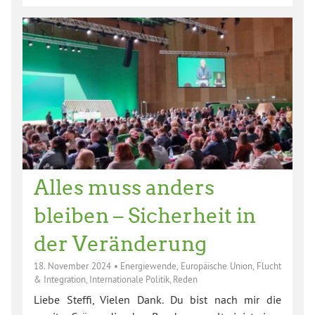
Alles muss anders
bleiben – Sicherheit in
der Veränderung
18. November 2024
•
Energiewende
,
Europäische Union
,
Flucht
& Integration
,
Internationale Politik
,
Reden
Liebe Steffi, Vielen Dank. Du bist nach mir die