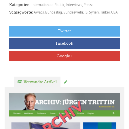
Internationale Politik
,
Interviews
,
Presse
Kategorien:
Awacs
,
Bundestag
,
Bundeswehr
,
IS
,
Syrien
,
Türkei
,
USA
Schlagworte:
Twitter
Facebook
Google+
Verwandte Artikel
Kommentar verfassen