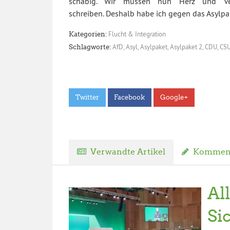
schäbig. Wir müssen nun Herz und Ver
schreiben. Deshalb habe ich gegen das Asylpa
Flucht & Integration
Kategorien:
AfD
,
Asyl
,
Asylpaket
,
Asylpaket 2
,
CDU
,
CS
Schlagworte:
Twitter
Facebook
Google+
Verwandte Artikel
Komment
Al
Si