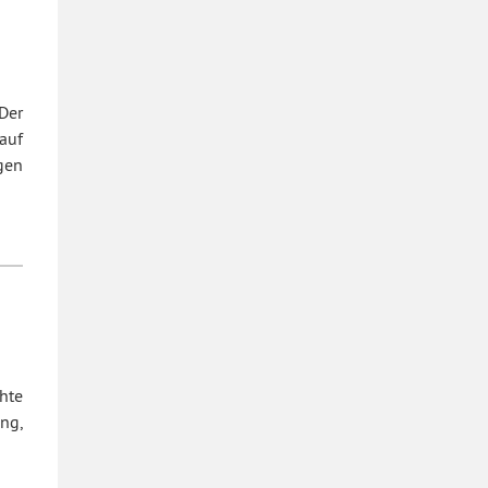
Der
auf
gen
hte
ng,