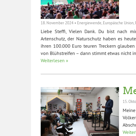
18. November 2024
•
Energiewende
,
Europäische Union
,
Liebe Steffi, Vielen Dank. Du bist nach mi
Artenschutz, der Naturschutz haben es heute
ihren 100.000 Euro teuren Treckern glauben
von Blühstreifen – dann stimmt etwas nicht 
Weiterlesen »
Me
15. Okt
Meine
Völke
Absch
Weiter