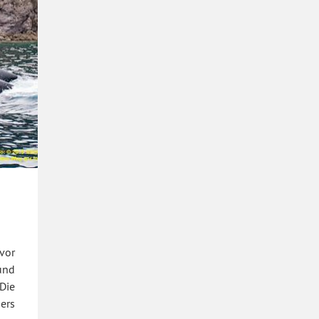
vor
und
 Die
ers