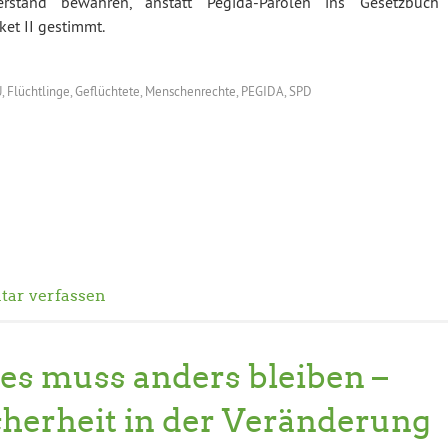
stand bewahren, anstatt Pegida-Parolen ins Gesetzbuch
ket II gestimmt.
U
,
Flüchtlinge
,
Geflüchtete
,
Menschenrechte
,
PEGIDA
,
SPD
ar verfassen
les muss anders bleiben –
cherheit in der Veränderung