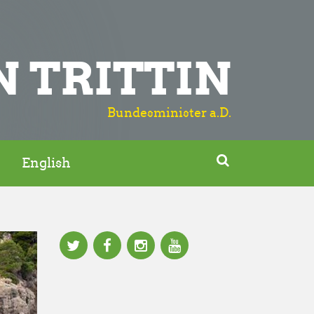
N TRITTIN
Bundesminister a.D.

English