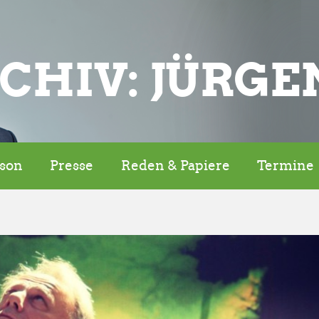
CHIV: JÜRGE
rson
Presse
Reden & Papiere
Termine