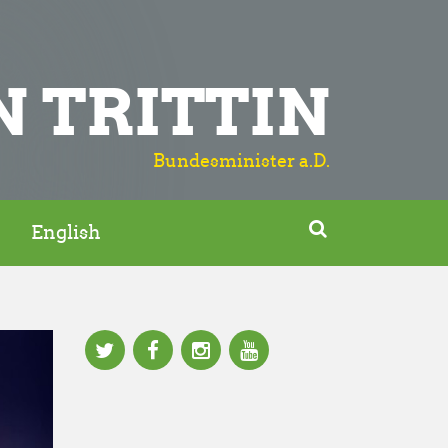
N TRITTIN
Bundesminister a.D.

English