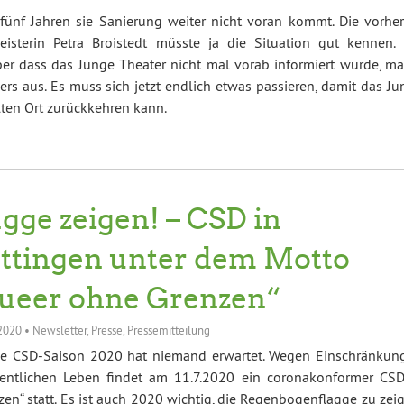
 fünf Jahren sie Sanierung weiter nicht voran kommt. Die vorher
isterin Petra Broistedt müsste ja die Situation gut kennen. 
aber dass das Junge Theater nicht mal vorab informiert wurde, ma
ers aus. Es muss sich jetzt endlich etwas passieren, damit das J
lten Ort zurückkehren kann.
agge zeigen! – CSD in
ttingen unter dem Motto
ueer ohne Grenzen“
 2020
•
Newsletter
,
Presse
,
Pressemitteilung
ne CSD-Saison 2020 hat niemand erwartet. Wegen Einschränkun
fentlichen Leben findet am 11.7.2020 ein coronakonformer CSD
n“ statt. Es ist auch 2020 wichtig, die Regenbogenflagge zu zeig