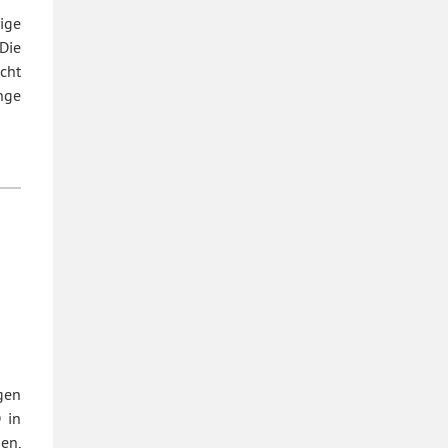
ige
Die
cht
unge
gen
 in
en,