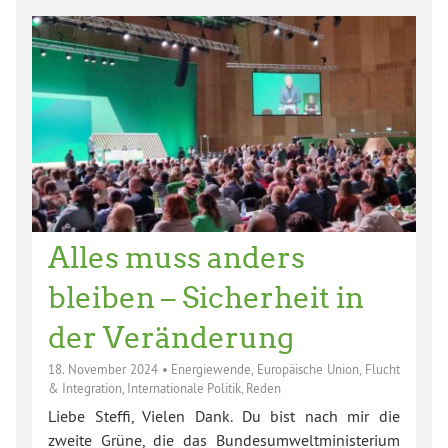
Alles muss anders
bleiben – Sicherheit in
der Veränderung
18. November 2024
•
Energiewende
,
Europäische Union
,
Flucht
& Integration
,
Internationale Politik
,
Reden
Liebe Steffi, Vielen Dank. Du bist nach mir die
zweite Grüne, die das Bundesumweltministerium