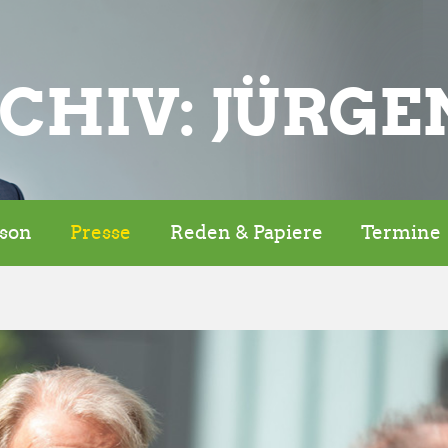
CHIV: JÜRGE
rson
Presse
Reden & Papiere
Termine