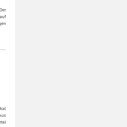
Der
auf
gen
kal
kus
tei