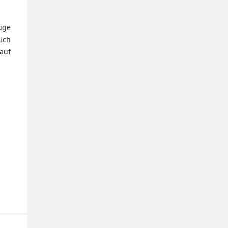
uge
lich
auf