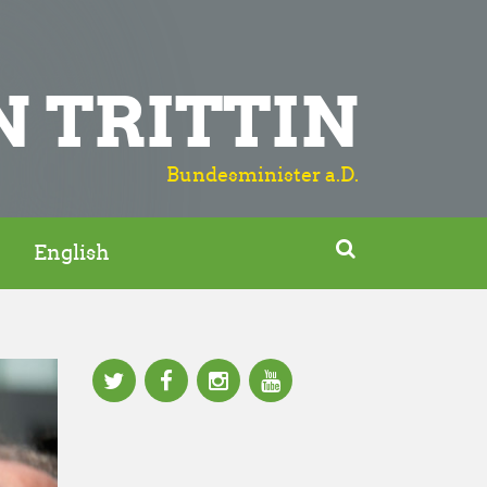
N TRITTIN
Bundesminister a.D.

English