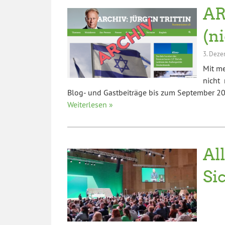
AR
(n
3. Deze
Mit m
nicht 
Blog- und Gastbeiträge bis zum September 202
Weiterlesen »
Al
Si