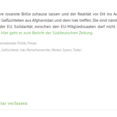
re rosarote Brille zuhause lassen und der Realität vor Ort ins A
it Geflüchteten aus Afghanistan und dem Irak treffen. Die sind näm
der EU. Solidarität zwischen den EU-Mitgliedssaaten darf nicht 
.
Hier geht es zum Bericht der Süddeutschen Zeitung.
ternationale Politik
,
Presse
e
,
Geflüchtete
,
Irak
,
Menschenrechte
,
Merkel
,
Syrien
,
Türkei
ar verfassen